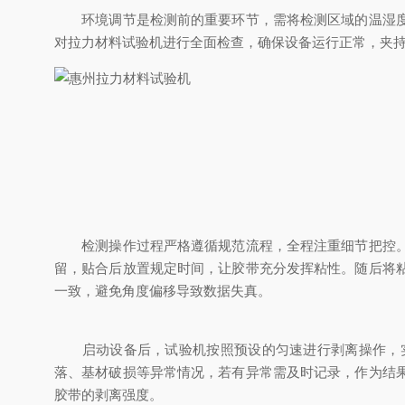
环境调节是检测前的重要环节，需将检测区域的温湿度控
对拉力材料试验机进行全面检查，确保设备运行正常，夹
检测操作过程严格遵循规范流程，全程注重细节把控。首
留，贴合后放置规定时间，让胶带充分发挥粘性。随后将
一致，避免角度偏移导致数据失真。
启动设备后，试验机按照预设的匀速进行剥离操作，实
落、基材破损等异常情况，若有异常需及时记录，作为结
胶带的剥离强度。