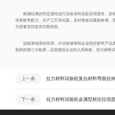
检测结果的判定需结合行业标准和实际应用需求，若剥离
排查胶带配方、生产工艺等问题，及时整改后重新检测，
为质量管控提供完整依据。
该检测场景的应用，不仅能够帮助企业把控胶带产品质量
机构的第三方检测，还是物流企业的入库检验，拉力材料
上一条
拉力材料试验机复合材料弯曲拉
下一条
拉力材料试验机金属型材抗拉强