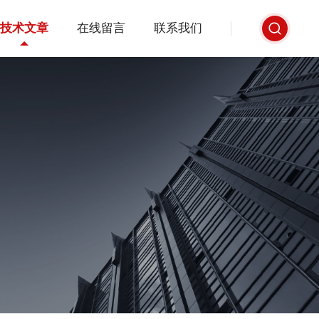
技术文章
在线留言
联系我们