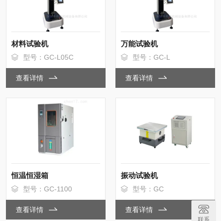
材料试验机
万能试验机
型号：GC-L05C
型号：GC-L
查看详情
查看详情
恒温恒湿箱
振动试验机
型号：GC-1100
型号：GC
查看详情
查看详情
联系