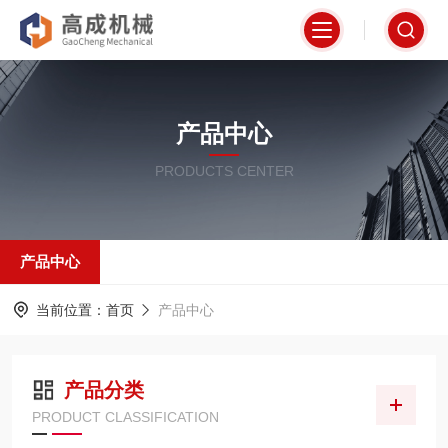
产品中心
PRODUCTS CENTER
产品中心
当前位置：
首页
产品中心
产品分类
PRODUCT CLASSIFICATION