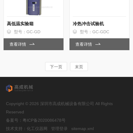
高低温实验箱
冷热冲击试验机
型号：GC-GD
型号：GC-GDC
查看详情
查看详情
下一页
末页
Copyright © 2026 深圳市高成机械设备有限公司 All Rights
Reserved
备案号：
粤ICP备2020086478号
技术支持：
化工仪器网
管理登录
sitemap.xml