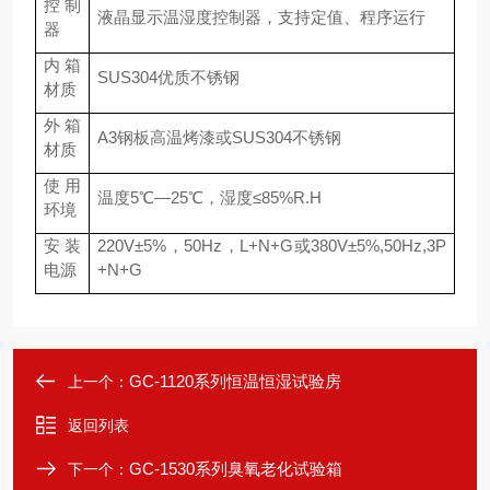
控制
液晶显示温湿度控制器，支持定值、程序运行
器
内箱
SUS304优质不锈钢
材质
外箱
A3钢板高温烤漆或SUS
304
不锈钢
材质
使用
温度
5℃—25℃，湿度≤85%R.H
环境
安装
220V
±5%，
50Hz，L
+N+G
或
380V±5%,50Hz,3P
电源
+N+G
GC-1120系列恒温恒湿试验房
上一个：
返回列表
GC-1530系列臭氧老化试验箱
下一个：