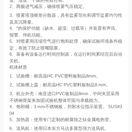
度、湿度、干燥的有效控制。
2、两极进气减压，确保喷雾气压稳定。
3、喷雾塔顶锥形分散器，具有盐雾导向和调节盐雾均匀性
及其沉降量。
4、*的保护功能（缺水、超湿、过载等）并装置有声讯、
报警、停机功能。
5、对喷雾用压缩空气进行饱和处理，确保试验环境条件稳
定，有效了防止喷嘴阻塞。
6、装备有设备运行时间控制器，在运行时间累结完后自动
关机。
机体材质
1、试验槽：耐高温HC PVC塑料板制品8mm。
2、试验槽上盖：耐高温HC PVC塑料板制品8 mm。
3、机台外壳：南亚进口PVC板制品8mm，中间夹层采用
不锈钢骨架来加固试验机整体牢固与承载能力。
4、饱和桶：3 mm不锈钢板，并附水位指示装置。 SUS#3
04
5、加热器：使用专门定制的耐腐蚀之钛金属电热管。
6、送风机：使用日本东方马达多翼型强力送风机。