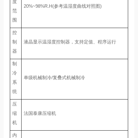
度
20%~98%R.H(参考温湿度曲线对照图)
范
围
控
制
液晶显示温湿度控制器，支持定值、程序运行
器
制
冷
单级机械制冷
/复叠式机械制冷
系
统
压
缩
法国泰康压缩机
机
内