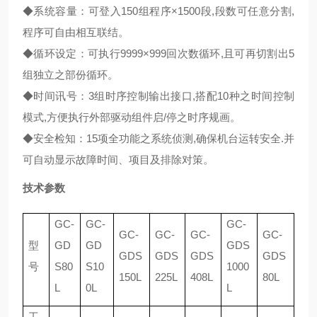
◆系统容量：可登入150组程序×1500段,段数可任意分割,
程序可自由相互联结。
◆循环设定：可执行9999×999回次数循环,且可再切割出5
组独立之部份循环。
◆时间讯号：3组时序控制输出接口,搭配10种之时间控制
模式,方便执行外部驱动组件启/停之时序规画。
◆安全检知：15项全功能之系统侦测,确保机台运转安全.并
可自动显示故障时间、项目及排除对策。
技术参数
GC-
GC-
GC-
GC-
GC-
GC-
GC-
型
GD
GD
GDS
GDS
GDS
GDS
GDS
号
S80
S10
1000
150L
225L
408L
80L
L
0L
L
工