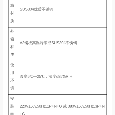
箱
SUS304优质不锈钢
材
质
外
箱
A3钢板高温烤漆或SUS
304
不锈钢
材
质
使
用
温度
5℃—25℃，湿度≤85%R.H
环
境
安
装
220V±5%,50Hz,1P+N+G或
380V±5%,50Hz,3P+N
电
+G