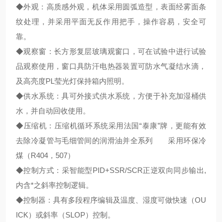
◆外观：高质感外观，机体采用圆弧造型，表面经雾面条
纹处理，并采用平面无反作用把手，操作容易，安全可
靠。
◆观察窗：长方形复层玻璃观窗口，可在试验中进行试验
品观察使用，窗口具防汗电热器装置可防水气凝结水滴，
及高亮度PL莹光灯保持箱内照明。
◆供水系统：具可外接式供水系统，方便于补充加湿桶供
水，并自动回收使用。
◆压缩机：压缩机循环系统采用法国“泰康”牌，更能有效
去除冷凝管与毛细管间的润滑油并全系列 采用环保冷
煤（R404，507）
◆控制方式：采智能型PID+SSR/SCR正逆双向同步输出,
内含*之斜率控制逻辑。
◆控制器：具有多段程序编辑及温度、湿度可做快速（OU
ICK）或斜率（SLOP）控制。